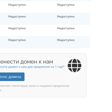
Недоступно
Недоступно
Недоступно
Недоступно
Недоступно
Недоступно
Недоступно
Недоступно
енести домен к нам
сите домен к нам для продления на 1 год!*
енос домена
ключает некоторые зоны и недавно продленые
ы