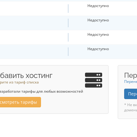
Недоступно
Недоступно
Недоступно
Недоступно
бавить хостинг
Пер
Перене
рите из тариф списка
азработали тарифы для любых возможностей
Пер
смотреть тарифы
* Не в
домен