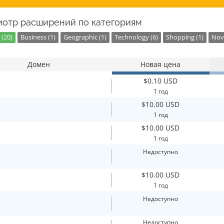
отр расширений по категориям
 (20)
Business (1)
Geographic (1)
Technology (6)
Shopping (1)
Nove
Домен
Новая цена
$0.10 USD
1 год
$10.00 USD
1 год
$10.00 USD
1 год
Недоступно
$10.00 USD
1 год
Недоступно
Недоступно