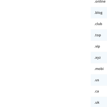
.online
.blog
.club
.top
.vip
.xyz
.mobi
.us
.ca
.uk