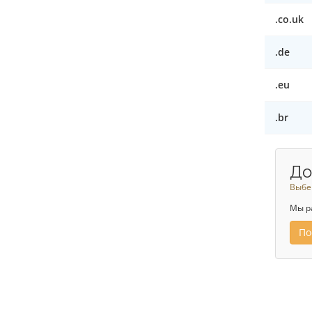
.co.uk
.de
.eu
.br
До
Выбе
Мы р
По