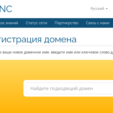
INC
Русский
за знаний
Статус сети
Партнерство
Связь с нами
гистрация домена
 ваше новое доменное имя. введите имя или ключевое слово д