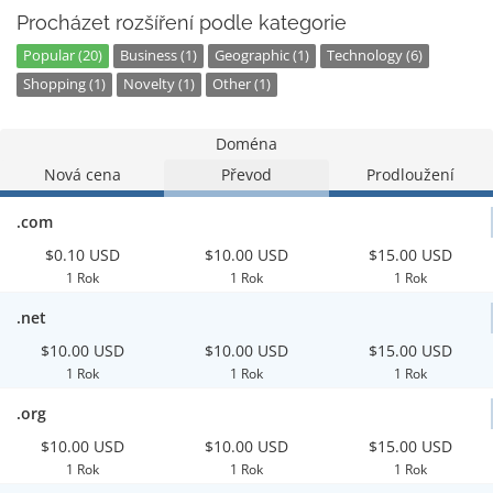
Procházet rozšíření podle kategorie
Popular (20)
Business (1)
Geographic (1)
Technology (6)
Shopping (1)
Novelty (1)
Other (1)
Doména
Nová cena
Převod
Prodloužení
.com
$0.10 USD
$10.00 USD
$15.00 USD
1 Rok
1 Rok
1 Rok
.net
$10.00 USD
$10.00 USD
$15.00 USD
1 Rok
1 Rok
1 Rok
.org
$10.00 USD
$10.00 USD
$15.00 USD
1 Rok
1 Rok
1 Rok