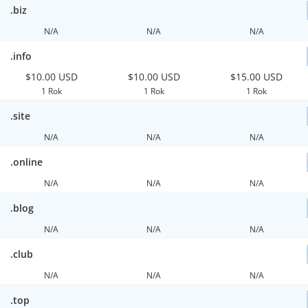
.biz
N/A
N/A
N/A
.info
$10.00 USD
$10.00 USD
$15.00 USD
1 Rok
1 Rok
1 Rok
.site
N/A
N/A
N/A
.online
N/A
N/A
N/A
.blog
N/A
N/A
N/A
.club
N/A
N/A
N/A
.top