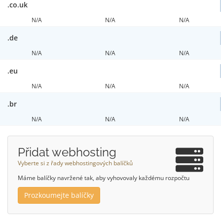
.co.uk
N/A
N/A
N/A
.de
N/A
N/A
N/A
.eu
N/A
N/A
N/A
.br
N/A
N/A
N/A
Přidat webhosting
Vyberte si z řady webhostingových balíčků
Máme balíčky navržené tak, aby vyhovovaly každému rozpočtu
Prozkoumejte balíčky