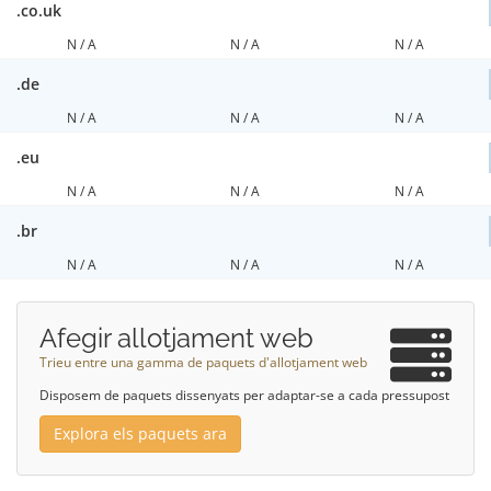
.co.uk
N / A
N / A
N / A
.de
N / A
N / A
N / A
.eu
N / A
N / A
N / A
.br
N / A
N / A
N / A
Afegir allotjament web
Trieu entre una gamma de paquets d'allotjament web
Disposem de paquets dissenyats per adaptar-se a cada pressupost
Explora els paquets ara