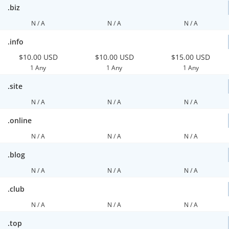
.biz
N / A
N / A
N / A
.info
$10.00 USD
$10.00 USD
$15.00 USD
1 Any
1 Any
1 Any
.site
N / A
N / A
N / A
.online
N / A
N / A
N / A
.blog
N / A
N / A
N / A
.club
N / A
N / A
N / A
.top