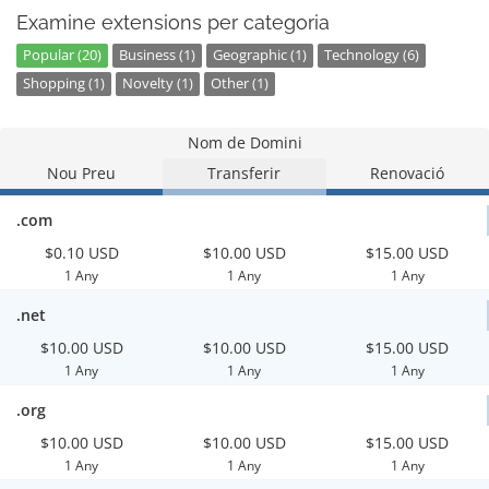
Examine extensions per categoria
Popular (20)
Business (1)
Geographic (1)
Technology (6)
Shopping (1)
Novelty (1)
Other (1)
Nom de Domini
Nou Preu
Transferir
Renovació
.com
$0.10 USD
$10.00 USD
$15.00 USD
1 Any
1 Any
1 Any
.net
$10.00 USD
$10.00 USD
$15.00 USD
1 Any
1 Any
1 Any
.org
$10.00 USD
$10.00 USD
$15.00 USD
1 Any
1 Any
1 Any