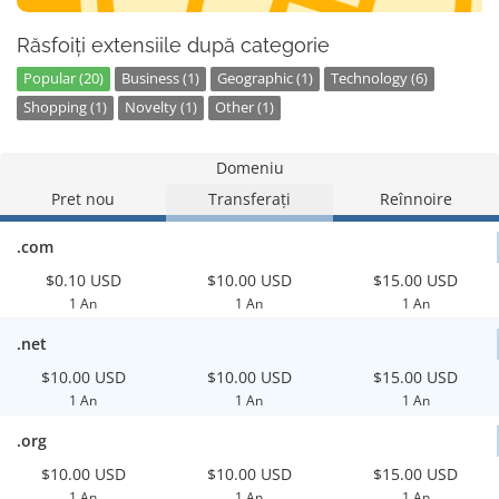
Răsfoiți extensiile după categorie
Popular (20)
Business (1)
Geographic (1)
Technology (6)
Shopping (1)
Novelty (1)
Other (1)
Domeniu
Pret nou
Transferați
Reînnoire
.com
$0.10 USD
$10.00 USD
$15.00 USD
1 An
1 An
1 An
.net
$10.00 USD
$10.00 USD
$15.00 USD
1 An
1 An
1 An
.org
$10.00 USD
$10.00 USD
$15.00 USD
1 An
1 An
1 An