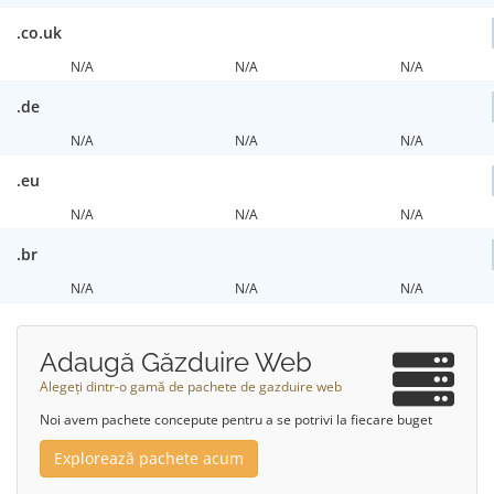
.co.uk
N/A
N/A
N/A
.de
N/A
N/A
N/A
.eu
N/A
N/A
N/A
.br
N/A
N/A
N/A
Adaugă Găzduire Web
Alegeți dintr-o gamă de pachete de gazduire web
Noi avem pachete concepute pentru a se potrivi la fiecare buget
Explorează pachete acum