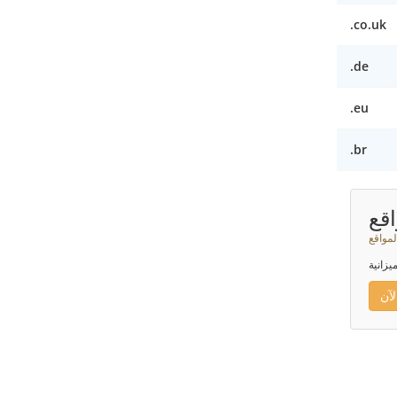
.co.uk
.de
.eu
.br
قع
لمواقع
يزانية
آن