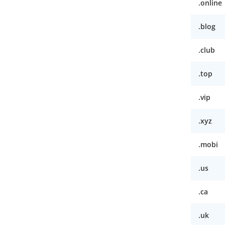
.online
.blog
.club
.top
.vip
.xyz
.mobi
.us
.ca
.uk